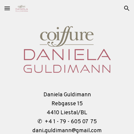
Skip to main content
Skip to navigation
Daniela Guldimann
Rebgasse 15
4410
Liestal/BL
✆ +4 1 -
79
-
605 07 75
dani.guldimann@gmail.com